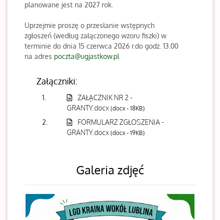
planowane jest na 2027 rok.
Uprzejmie proszę o przesłanie wstępnych
zgłoszeń (według załączonego wzoru fiszki) w
terminie do dnia 15 czerwca 2026 r.do godz. 13.00
na adres
poczta@ugjastkow.pl
Załączniki:
1.
ZAŁĄCZNIK NR 2 -
GRANTY.docx
(docx - 18KB)
2.
FORMULARZ ZGŁOSZENIA -
GRANTY.docx
(docx - 19KB)
Galeria zdjęć