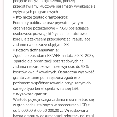
podjęcie decyzji o zgłoszeniu, poniżej
przedstawiamy kluczowe parametry wynikające z
wytycznych programowych:
• Kto może zostać grantobiorcą:
Podmioty publiczne oraz prywatne (w tym
organizacje pozarządowe – NGO posiadające
osobowość prawną), których cele statutowe
korelują z zakresem przedsięwzięć, realizujące
zadanie na obszarze objętym LSR.
• Poziom dofinansowania:
Zgodnie z zasadami PS WPR na lata 2023–2027,
sparcie dla organizacji pozarządowych na
zadania niezarobkowe może wynosić do 98%
kosztów kwalifikowalnych. Ostateczna wysokość
grantu zostanie pomniejszona zgodnie z
poziomem współfinansowania przypisanym do
danego typu beneficjenta w naszej LSR.
• Wysokość grantu:
Wartość pojedynczego zadania musi mieścić się
w granicach ustalonych w procedurach LGD, tj.
od 5 000,00 zł do 50 000,00 zł. Wnioskowana
kwota grantu w dokumentacji rekrutacyjnej musi